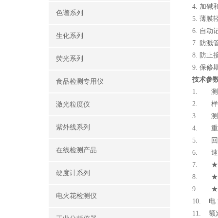
4. 加
色谱系列
5. 薄
6. 自
生化系列
7. 
8. 防
荧光系列
9. 保
技术参
食品检测专用仪
1. 测定
2. 样
激光粒度仪
3. 测
紫外线系列
4. 重
5. 回
在线检测产品
6. 速 
7. ★
硬度计系列
8. ★
9. 
电火花检测仪
10. 电
11. 额