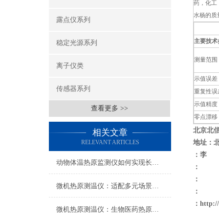
药，化工
水杨的质
露点仪系列
主要技术
稳定光源系列
测量范围
离子仪类
示值误差
传感器系列
重复性误
示值精度
查看更多 >>
零点漂移
北京北
相关文章
RELEVANT ARTICLES
地址：
：李
动物体温热原监测仪如何实现长时程、无干扰的连续监测？
：
：
微机热原测温仪：适配多元场景的热原检测效率方案
：
：
http:
微机热原测温仪：生物医药热原检测的精准化升级工具