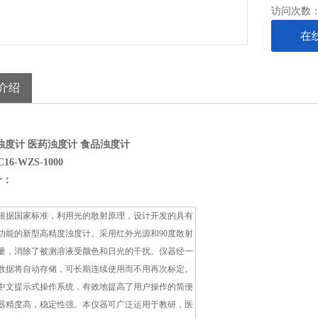
访问次数
在
介绍
浊度计 医药浊度计 食品浊度计
16-
WZS-1000
介：
根据国家标准，利用光的散射原理，设计开发的具有
功能的新型高精度浊度计。采用红外光源和90度散射
量，消除了被测溶液受颜色和日光的干扰。仪器经一
数据将自动存储，可长期连续使用而不用再次标定。
中文提示式操作系统，有效地提高了用户操作的简便
器精度高，稳定性强。本仪器可广泛运用于教研，医