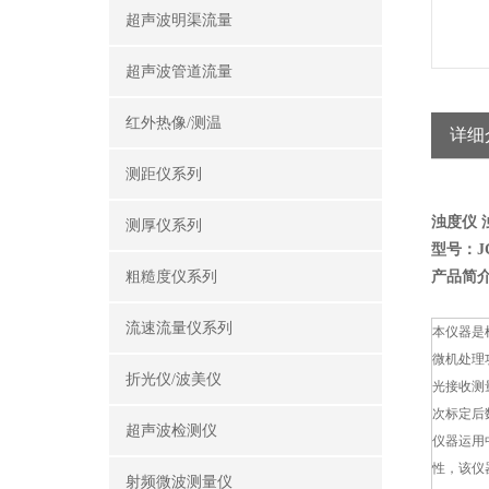
超声波明渠流量
超声波管道流量
红外热像/测温
详细
测距仪系列
浊度仪 
测厚仪系列
型号：JC
粗糙度仪系列
产品简
流速流量仪系列
本仪器是
微机处理
折光仪/波美仪
光接收测
次标定后
超声波检测仪
仪器运用
性，该仪
射频微波测量仪