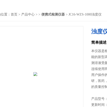
的位置：
首页
>
产品中心
> >
便携式检测仪器
> JC16-WZS-1000浊度仪
浊度
简单描述
本仪器是
能的新型
测溶液受
连续使用
用户操作
研，医药
的质量控
产品型号： J
更新时间： 2