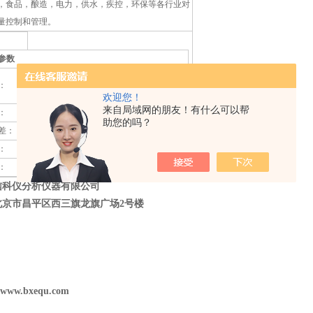
，食品，酿造，电力，供水，疾控，环保等各行业对
量控制和管理。
参数
0-20NTU，0-200NTU，0-1000NTU三档自
：
动换档
欢迎您！
来自局域网的朋友！有什么可以帮
：
±2%以内
助您的吗？
差：
±1.5%
：
0.01NTU
：
±0.1NTU
信科仪分析仪器有限公司
北京市昌平区西三旗龙旗广场
2
号楼
//www.bxequ.com