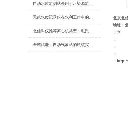
自动水质监测站是用于污染源监测和总量控制的环保仪器
无线水位记录仪在水利工作中的应用
北京北
地址：
北信科仪推荐离心机类型：毛氏离心机、离心机干、乳品杂质离心机等
：李
：
全域赋能：自动气象站的硬核实力与智能内核
：
：
：
http: