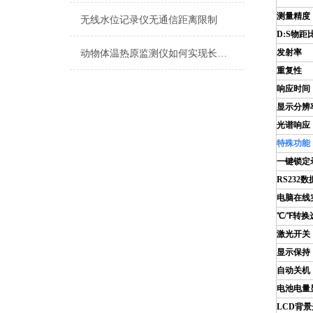
测量精度
无线水位记录仪无通信距离限制
D:S
物距
发射率
动物体温热原监测仪如何实现长时程、无干扰的连续监测？
重复性
响应时间
显示分辨
光谱响应
特殊功能
一键锁定
RS232
数
电脑在线
℃/℉转换
激光开关
显示保持
自动关机
电池电量
LCD
背景