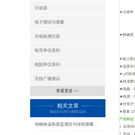
示波器
★
分辨率
mV:
电子测试与测量
★
精确度
光电检测仪器
mV: 
电导率仪系列
★
输入阻
电阻率仪系列
★
温度补
★
pH
校
无线广播测试
★
校准数
★
电极：
查看更多 >>
★
电源：
★
外形尺
相关文章
★
重量
:22
RELEVANT ARTICLES
产品特点
动物体温热原监测仪与传统测量方法的对比优势
1.
采用
M
2.
手动、