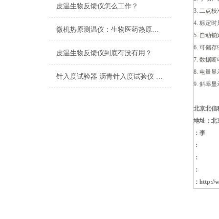
皮温生物反馈仪怎么工作？
3.
二点校
4.
标定时
微机热原测温仪：生物医药热原检测的精准化升级工具
5.
自动锁
6.
可储存
皮温生物反馈仪到底有没有用？
7.
数据断
8.
电量显
针入度试验器 沥青针入度试验仪 润滑脂（或石油脂）锥入度试验器
9.
斜率显
北京北信
地址：北
：李
：
：
：
：
http:/