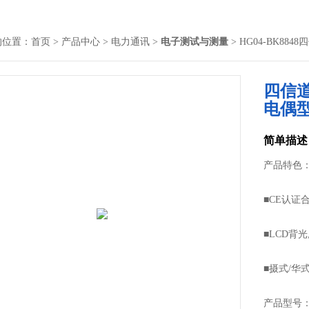
的位置：
首页
>
产品中心
>
电力通讯
>
电子测试与测量
> HG04-BK8
四信
电偶
简单描述
产品特色
■CE认证合
■LCD背
■摄式/华式
高温/低温,
产品型号： 