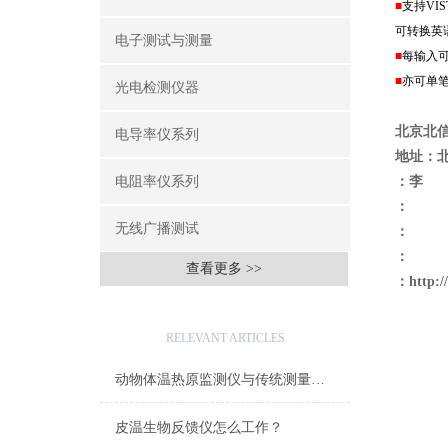
■
支持VIS
可转换英
电子测试与测量
■
每输入可
■
亦可单笔
光电检测仪器
北京北
电导率仪系列
地址：
电阻率仪系列
：李
：
无线广播测试
：
：
查看更多 >>
：
http:
相关文章
RELEVANT ARTICLES
动物体温热原监测仪与传统测量方法的对比优势
皮温生物反馈仪怎么工作？