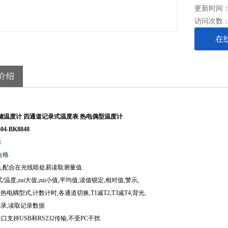
更新时间： 2
PC联机,
访问次数
在
■光耦合接
■支持VIST
介绍
储温度计 四通道记录式温度表 热电偶型温度计
4-BK8848
：
格.
,配合在光线暗处易读取测量值.
/温度,zui大值,zui小值,平均值,读值锁定,相对值,警示,
,热电耦型式,计数计时,各通道切换,T1减T2,T3减T4,背光,
记录,读取记录数据
口支持USB和RS232传输,不受PC干扰