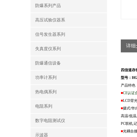
防爆系列产品
高压试验仪器系
信号发生器系列
详细
失真度仪系列
防爆通信设备
四信道存
功率计系列
型号：HG0
产品特色
热电偶系列
■
CE
认证合
■
LCD
背光
电阻系列
■
摄式/华式
高温/低温
数字电阻测试仪
PC
联机,
■
光耦合接
示波器