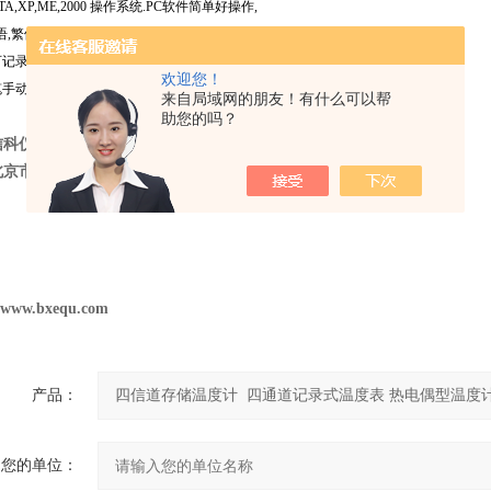
TA,XP,ME,2000 操作系统.PC软件简单好操作,
语,繁体中文,简体中文显示
记录10000笔数据，读取记录--提供快速查询记录数据（50页/秒）,
欢迎您！
手动查询附有万年历之功能，电池寿命:500小时（碱性电池）
来自局域网的朋友！有什么可以帮
助您的吗？
信科仪分析仪器有限公司
北京市昌平区西三旗龙旗广场
2
号楼
//www.bxequ.com
产品：
您的单位：