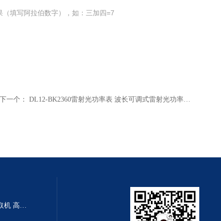
果（填写阿拉伯数字），如：三加四=7
下一个：
DL12-BK2360雷射光功率表 波长可调式雷射光功率表 实验室雷射光功率表
HG21-CTL50-NA小流量离心萃取机 高效率离心萃取仪 小流量离心机