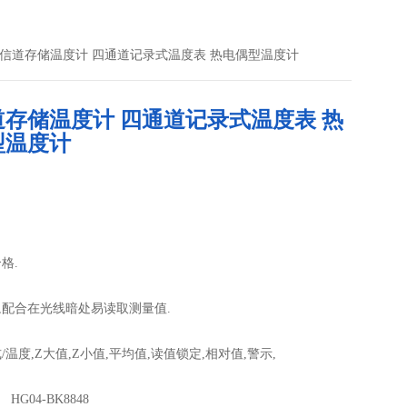
848四信道存储温度计 四通道记录式温度表 热电偶型温度计
道存储温度计 四通道记录式温度表 热
型温度计
：
格.
光,配合在光线暗处易读取测量值.
/温度,Z大值,Z小值,平均值,读值锁定,相对值,警示,
热电耦型式,计数计时,各通道切换,T1减T2,T3减T4,背光,
HG04-BK8848