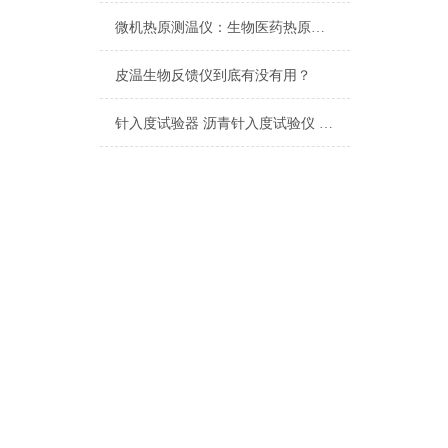
微机热原测温仪：生物医药热原检测的精准化升级工具
皮温生物反馈仪到底有没有用？
针入度试验器 沥青针入度试验仪 润滑脂（或石油脂）锥入度试验器