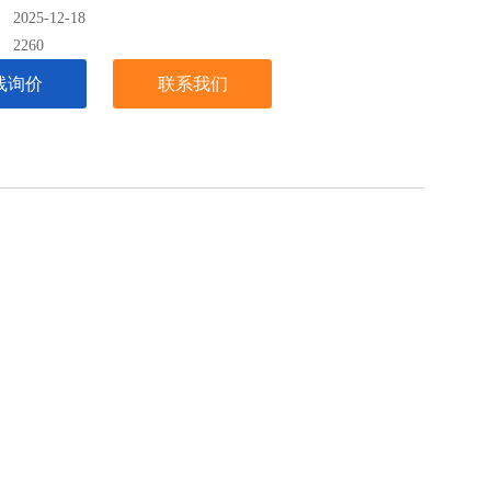
025-12-18
记录,读取记录数据
：
2260
线询价
联系我们
口支持USB和RS232传输,不受PC干扰
A,XP,ME,2000 操作系统