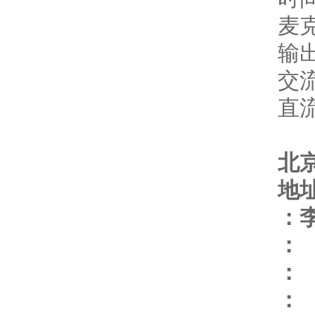
麦
输
交流
直流
北
地
：
：
：
：