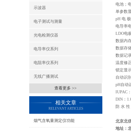
电池；电
示波器
单参数
pH 电
电子测试与测量
电导率
LDO电
光电检测仪器
数据内存
数据存
电导率仪系列
数据记
电阻率仪系列
温度修正
锁定显示
无线广播测试
自动识
pH自动
查看更多 >>
IUPAC：
DIN：1.
相关文章
防 水 
RELEVANT ARTICLES
烟气含氧量测定仪功能
北京北
地址：