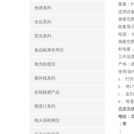
重量：约1
色谱系列
适用设
测量范围
生化系列
能量显示：L
电源： 锂
荧光系列
测量范围
耗电量： 
食品检测专用仪
工作温度
激光粒度仪
产地：
使用/操
紫外线系列
a． 打
b． 将
在线检测产品
c． 直
d． 将
硬度计系列
北京北
地址：
电火花检测仪
：李
：