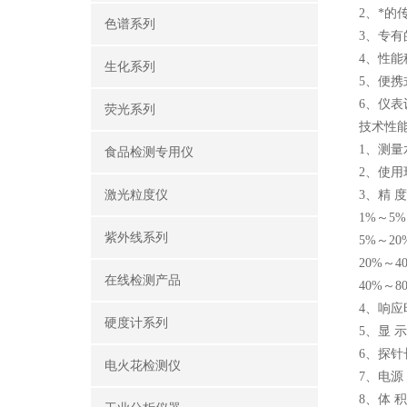
2、*
色谱系列
3、专
4、性
生化系列
5、便
6、仪
荧光系列
技术性
1、测量
食品检测专用仪
2、使用
激光粒度仪
3、精 度
1%～5%
紫外线系列
5%～20
20%～4
在线检测产品
40%～8
4、响应
硬度计系列
5、显 
6、探针
电火花检测仪
7、电源
8、体 积