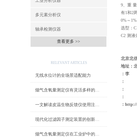
工业分析仪器
9、重 量
有1和2
多元素分析仪
0%～1
选型：C
轴承检测仪器
C2 测液
查看更多 >>
相关文章
北京北
RELEVANT ARTICLES
地址：
：李
无线水位计的全场景适配能力
：
：
烟气含氧量测定仪有灵活多样的安装方式
：
：
http:
一文解读皮温生物反馈仪使用注意事项
现代化过滤因子测定装置的创新与应用
烟气含氧量测定仪在工业炉中的应用