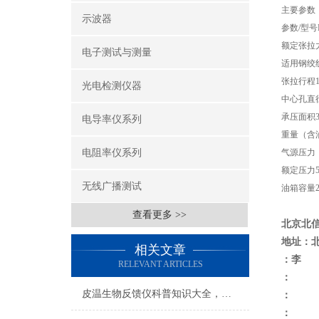
主要参数
示波器
参数/型号DL1
额定张拉力1
电子测试与测量
适用钢绞线直
张拉行程15
光电检测仪器
中心孔直径1
承压面积35.0
电导率仪系列
重量（含油）1
电阻率仪系列
气源压力（
额定压力55
无线广播测试
油箱容量2．
查看更多 >>
北京北
地址：
相关文章
：李
RELEVANT ARTICLES
：
皮温生物反馈仪科普知识大全，你真不一定都懂
：
：