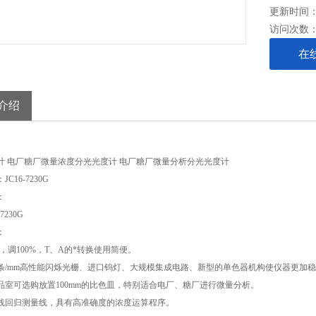
更新时间： 2
访问次数
在
介绍
计 电厂糖厂微量浓度分光光度计 电厂糖厂微量分析分光光度计
C16-7230G
：
-7230G
：
，调
100%
，
T
、
A
的*转换使用简便。
条
/mm
高性能闪烁光栅、进口钨灯、大规模集成电路、新型的单色器机构使仪器更加稳
品室可选购放置
100mm
的比色皿，特别适合电厂、糖厂进行微量分析。
线回归测量线，具有高准确度的浓度运算程序。