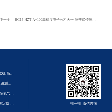
下一个：
HG15-HZT-A+100高精度电子分析天平 应变式传感器结构精确电子天平 医药科研电子天平
HG21-CTL50-NA小流量离心萃取机 高效率离心萃取仪 小流量离心机
HJ13-LA-1012地下线电线电缆短路测试仪 电缆线断线故障测量仪 地暖短路检测仪
BXS08-LFUQ-YF氧气流量计 医院氧气流量仪 微流量氧气检测仪
DL04-WDUL-6油品体积电阻率测定仪 自动控温抗燃油体积电阻率分析仪
扫一扫 微信咨询