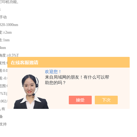
打印机功能。
：
手动
:320-1000nm
度
:
±
2nm
性
:1nm
:4nm
确度
:
±
0.5%T
复性
:0.2%T
围
:0.0-125%T
欢迎您！
来自局域网的朋友！有什么可以帮
围
:-0.031
-2.5A
助您的吗？
范围
:0-1999
.5%T@360nm
.002A
/
小时
讯
:
有
备
支持