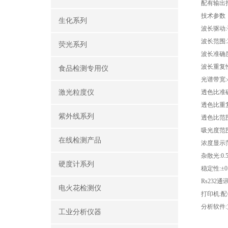
配有输出
技术参数
生化系列
波长驱动
:
波长范围
荧光系列
波长准确
波长重复
食品检测专用仪
光谱带宽
激光粒度仪
透色比准
透色比重
紫外线系列
透色比范
吸光度范
在线检测产品
浓度显示
杂散光
:0
硬度计系列
稳定性
:
±
0
Rs232
通
电火花检测仪
打印机
:
配
分析软件
:
工业分析仪器