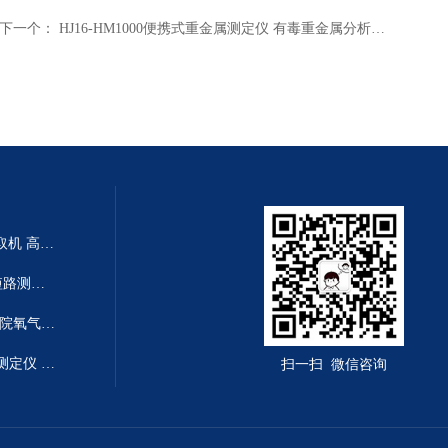
下一个：
HJ16-HM1000便携式重金属测定仪 有毒重金属分析仪 铜镉铅锌汞砷铬锑检测仪 水中重金属检测仪
HG21-CTL50-NA小流量离心萃取机 高效率离心萃取仪 小流量离心机
HJ13-LA-1012地下线电线电缆短路测试仪 电缆线断线故障测量仪 地暖短路检测仪
BXS08-LFUQ-YF氧气流量计 医院氧气流量仪 微流量氧气检测仪
DL04-WDUL-6油品体积电阻率测定仪 自动控温抗燃油体积电阻率分析仪
扫一扫 微信咨询