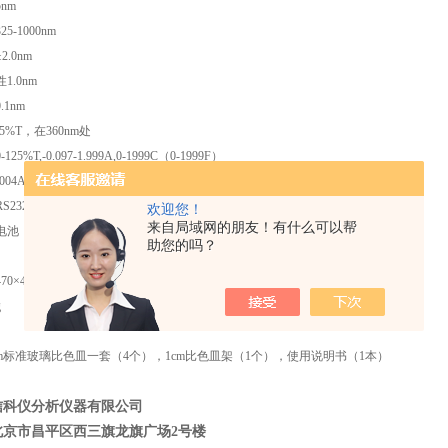
5nm
325-1000nm
±
2.0nm
性
1.0nm
0.1nm
.5%T
，在
360nm
处
0-125%T,-0.097-1.999A,0-1999C（0-1999F）
.004A/h
，在
500nm
处
RS232
欢迎您！
来自局域网的朋友！有什么可以帮
电池
助您的吗？
470
×
400
×
140mm
g
m
标准玻璃比色皿一套（
4
个），
1cm
比色皿架（
1
个），使用说明书（
1
本）
信科仪分析仪器有限公司
北京市昌平区西三旗龙旗广场
2
号楼