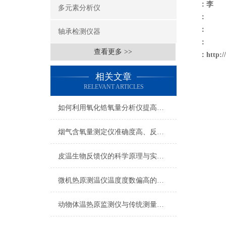
：李
多元素分析仪
：
：
轴承检测仪器
：
查看更多 >>
：
http:
相关文章
RELEVANT ARTICLES
如何利用氧化锆氧量分析仪提高工业效率？
烟气含氧量测定仪准确度高、反应迅速
皮温生物反馈仪的科学原理与实际应用
微机热原测温仪温度度数偏高的原因
动物体温热原监测仪与传统测量方法的对比优势