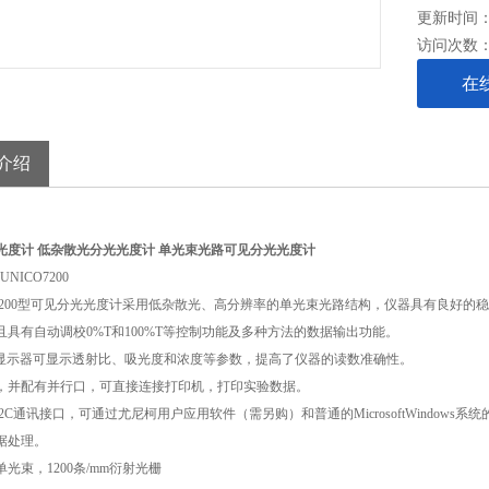
更新时间： 2
访问次数
在
介绍
光度计
低杂散光分光光度计
单光束光路可见分光光度计
-UNICO7200
200
型可见分光光度计采用低杂散光、高分辨率的单光束光路结构，仪器具有良好的稳
且具有自动调校
0%T
和
100%T
等控制功能及多种方法的数据输出功能。
显示器可显示透射比、吸光度和浓度等参数，提高了仪器的读数准确性。
，并配有并行口，可直接连接打印机，打印实验数据。
2C
通讯接口，可通过尤尼柯用户应用软件（需另购）和普通的
MicrosoftWindows
系统
据处理。
单光束，
1200
条
/mm
衍射光栅