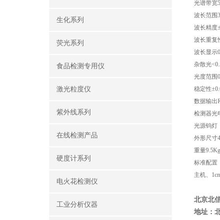
光谱带宽
波长范围
生化系列
波长精度
波长重复
荧光系列
波长显示
杂散光
<0
食品检测专用仪
光度范围
激光粒度仪
稳定性±
0
数据输出
紫外线系列
检测器光
光源钨灯
在线检测产品
外形尺寸
重量
9.5K
硬度计系列
标准配置
主机、
1c
电火花检测仪
北京北
工业分析仪器
地址：