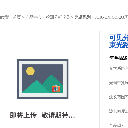
的位置：
首页
>
产品中心
>
检测分析仪器
>
光谱系列
> JC16-UNICO
可见
束光
简单描述
光学系统单
光谱带宽5
波长范围325
波长精度±2
产品型号： J