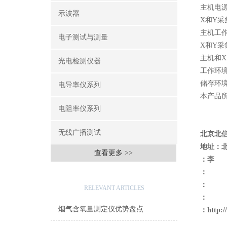
主机电源
示波器
X和Y采
主机工作
电子测试与测量
X和Y采
主机和X
光电检测仪器
工作环境:
储存环境
电导率仪系列
本产品所
电阻率仪系列
无线广播测试
北京北
地址：
查看更多 >>
：李
：
相关文章
：
RELEVANT ARTICLES
：
烟气含氧量测定仪优势盘点
：
http: