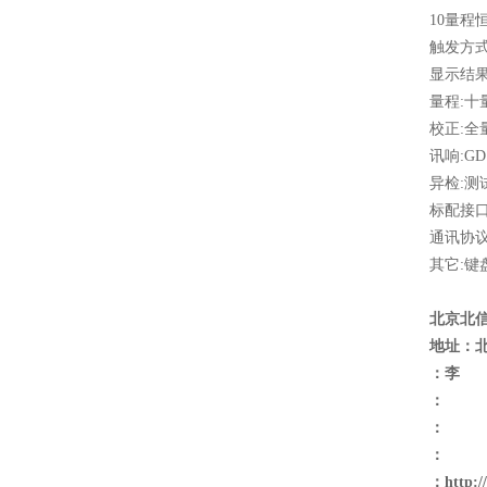
10量程
触发方
显示结果
量程:十
校正:全
讯响:G
异检:测
标配接口:
通讯协议:
其它:键
北京北
地址：
：李
：
：
：
：
http: