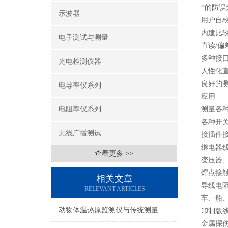
*的防
示波器
用户自
内建比较
电子测试与测量
直读/偏
多种接
光电检测仪器
人性化
良好的
电导率仪系列
应用
电阻率仪系列
测量各
各种开
无线广播测试
接插件
继电器
查看更多 >>
变压器
焊点接
相关文章
导线电
RELEVANT ARTICLES
车、船
动物体温热原监测仪与传统测量方法的对比优势
印制版
金属探