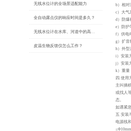
无线水位计的全场景适配能力
b）相对
c）大气压
全自动露点仪的响应时间是多久？
d）防爆标
e）防护
无线水位计在水库、河道中的高效应用
f）供电
g）扩音
皮温生物反馈仪怎么工作？
h）外型尺
i）安装
j）安装
k）重量：
四.使用
主叫摘
或找人
态。
如遇紧
五.安装
电源线
≤Φ10m