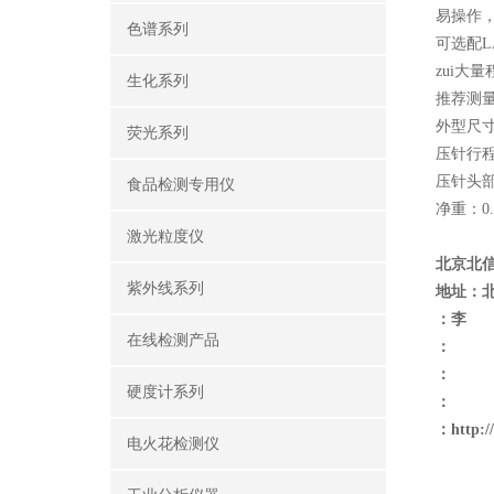
易操作
色谱系列
可选配L
zui大量
生化系列
推荐测量范
外型尺寸：
荧光系列
压针行程
压针头部
食品检测专用仪
净重：0.
激光粒度仪
北京北
紫外线系列
地址：
：李
在线检测产品
：
：
硬度计系列
：
：
http:
电火花检测仪