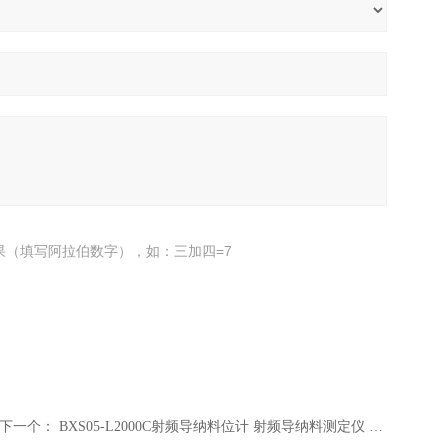
果（填写阿拉伯数字），如：三加四=7
下一个：
BXS05-L2000C射频导纳料位计 射频导纳料测定仪 飞灰颗粒粉体物料计