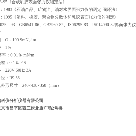
1156-95《合成乳胶表面张力仪测定法》
295：1983《石油产品、矿物油、油对水界面张力仪的测定 圆环法》
409：1995《塑料、橡胶、聚合物分散体和乳胶表面张力仪的测定》
025—93、GB6541-86、GB2960-82、IS06295-83、IS014090-82界
数：
：O～199.9mN／m
：1％
辨率：0.01％ mN/m
：0.1％ F.S
220V 50Hz 3A
径：R9.55
外形尺寸：240×430×350（mm）
信科仪分析仪器有限公司
北京市昌平区西三旗龙旗广场
2
号楼