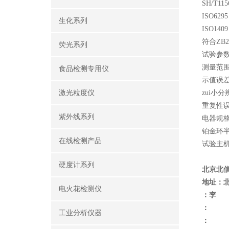
SH/T
ISO6
生化系列
ISO1
符合ZB2
荧光系列
试验参
测量范围
食品检测专用仪
示值误差
激光粒度仪
zui小分
重复性误差
紫外线系列
电器规格：
铂金环半
在线检测产品
试验主机
硬度计系列
北京北
地址：
电火花检测仪
：李
：
工业分析仪器
：