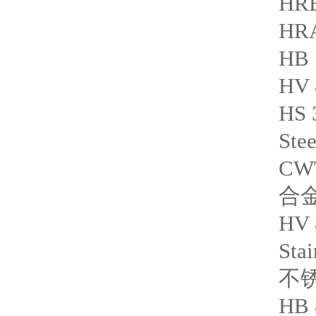
HRB
HRA
HB 
HV 
HS 
Ste
CW
合金工
HV 
Stai
不锈
HB