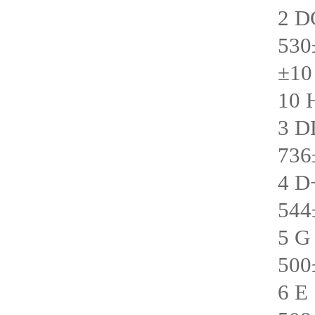
2 D
530
±10
10 
3 D
736
4 D
544
5 G
500
6 E