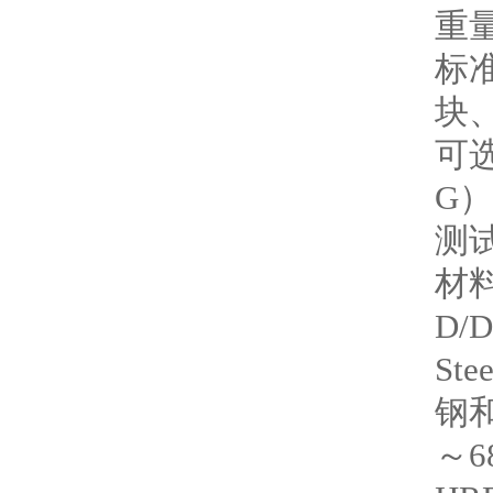
重量
标
块
可选
G
测
材
D/D
Stee
钢和铸
～68