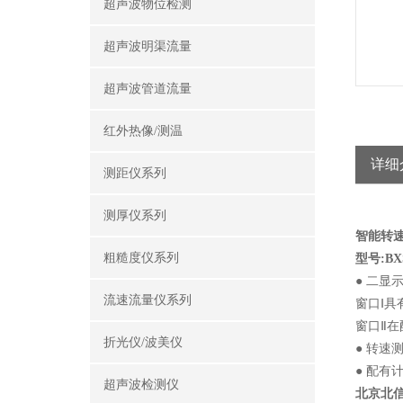
超声波物位检测
超声波明渠流量
超声波管道流量
红外热像/测温
详细
测距仪系列
测厚仪系列
智能转
粗糙度仪系列
型号:BXS
● 二显
流速流量仪系列
窗口Ⅰ
窗口Ⅱ
折光仪/波美仪
● 转速
● 配有
超声波检测仪
北京北