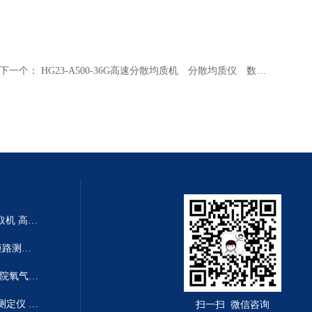
下一个：
HG23-A500-36G高速分散均质机 分散均质仪 数显高速分散均质机
HG21-CTL50-NA小流量离心萃取机 高效率离心萃取仪 小流量离心机
HJ13-LA-1012地下线电线电缆短路测试仪 电缆线断线故障测量仪 地暖短路检测仪
BXS08-LFUQ-YF氧气流量计 医院氧气流量仪 微流量氧气检测仪
DL04-WDUL-6油品体积电阻率测定仪 自动控温抗燃油体积电阻率分析仪
扫一扫 微信咨询