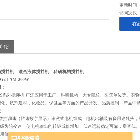
更新时间： 2
访问次数
在
介绍
动搅拌机 混合液体搅拌机 科研机构搅拌机
23-AM-200W
绍：
AM-S系列搅拌机,广泛应用于工厂、科研机构、大专院校、医院单位等。
理化、试剂建材，化妆品、保健品等方面的产品开发、品质控制、产品中
造
:
数控调速（转速数字显示）串激式电机组成，电机出轴装有多用途轧头，可
用多级齿轮变速，使电机输出的转矩成倍增加，低速运转稳定可靠，噪音低。
壳采用优质工程塑性注塑而成，精心设计，保证了使用时的安全可靠性。