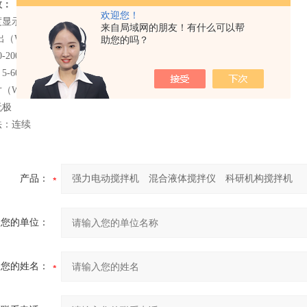
数：
欢迎您！
度显示精度：1 rpm或3% 读数
来自局域网的朋友！有什么可以帮
出（W）： 510/300
助您的吗？
2000r/min
-60Ｌ(H2O) L
（W＊D＊H）cm ：30＊36＊76
源：无极
法：连续
产品：
您的单位：
您的姓名：