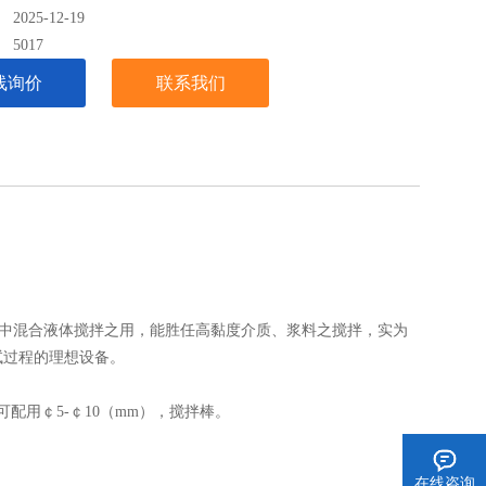
025-12-19
：
5017
线询价
联系我们
实验中混合液体搅拌之用，能胜任高黏度介质、浆料之搅拌，实为
试过程的理想设备。
配用￠5-￠10（mm），搅拌棒。
在线咨询