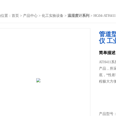
的位置：
首页
>
产品中心
>
化工实验设备
>
温湿度计系列
> HG04-AT
管道
仪 
简单描述
ATH41
产品，所
底，*性
程极大方
产品型号： 