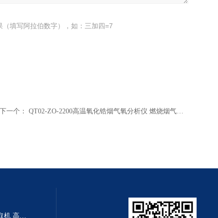
果（填写阿拉伯数字），如：三加四=7
下一个：
QT02-ZO-2200高温氧化锆烟气氧分析仪 燃烧烟气中残氧含量分析仪 烟气中残氧含量测定仪
HG21-CTL50-NA小流量离心萃取机 高效率离心萃取仪 小流量离心机