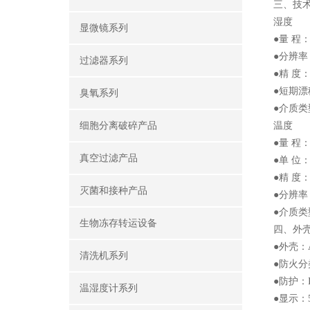
三、技
湿度
显微镜系列
●量 程：
●分辨率：
过滤器系列
●精 度：
●短期漂
臭氧系列
●介质
细胞分离破碎产品
温度
●量 程：
真空过滤产品
●单 位
●精 度：
灭菌和接种产品
●分辨率：
●介质
生物冻存转运设备
四、外
●外壳：
清洗机系列
●防火分类
●防护：I
温湿度计系列
●显示：5