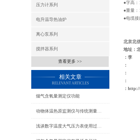
●字高：
压力计系列
●重量：14
●电缆接
电升温导热油炉
离心泵系列
北京北
搅拌器系列
地址：
：李
查看更多 >>
：
：
相关文章
：
RELEVANT ARTICLES
：
http:
烟气含氧量测定仪功能
动物体温热原监测仪与传统测量方法的对比优势
浅谈数字温度大气压力表使用过程中的注意事项