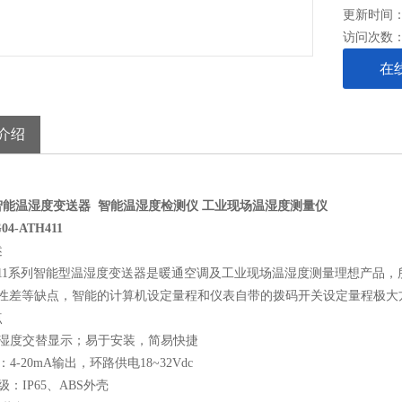
更新时间： 2
访问次数
在
介绍
智能温湿度变送器
智能温湿度检测仪
工业现场温湿度测量仪
4-ATH411
述
411系列智能型温湿度变送器是暖通空调及工业现场温湿度测量理想产品
*性差等缺点，智能的计算机设定量程和仪表自带的拨码开关设定量程极大
点
和湿度交替显示；易于安装，简易快捷
4-20mA输出，环路供电18~32Vdc
级：IP65、ABS外壳