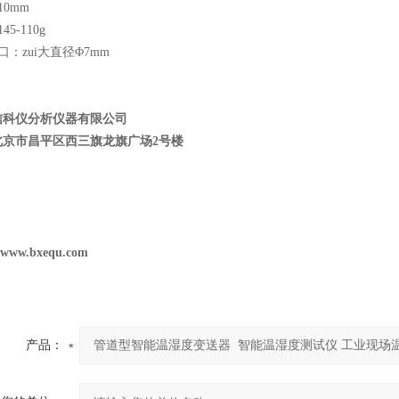
10mm
5-110g
口：zui大直径Φ7mm
信科仪分析仪器有限公司
北京市昌平区西三旗龙旗广场
2
号楼
//www.bxequ.com
产品：