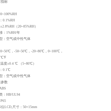
术指标
0~100%RH
0.1%RH
±2.8%RH（20~85%RH）
移：1%RH/年
类型：空气或中性气体
0~50℃，-50~50℃，-20~80℃，0~100℃，
：℃℉
温度±0.4 ℃ （5~80℃）
0.1℃
类型：空气或中性气体
壳参数
ABS
：HB/UL94
P65
位LCD,尺寸：50×15mm