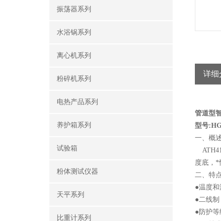
振荡器系列
水浴锅系列
离心机系列
详细
粉碎机系列
电热产品系列
管道型
养护箱系列
型号:HG0
一、概
试验箱
ATH
度底，
粉体测试仪器
二、特
●温度
天平系列
●二线制：
●防护等
比重计系列