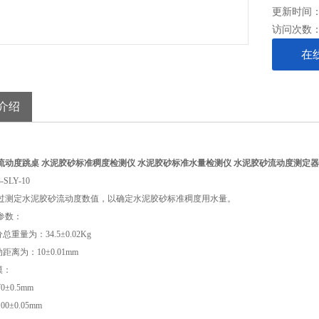
更新时间： 2
访问次数
在
介绍
流动度跳桌
水泥胶砂标准稠度检测仪
水泥胶砂标准水量检测仪
水泥胶砂流动度测定器
-SLY-10
过测定水泥胶砂流动度数值，以确定水泥胶砂标准稠度用水量。
参数：
分总重量为：
34.5
±
0.02Kg
动距离为：
10
±
0.01mm
模：
70
±
0.5mm
100
±
0.05mm