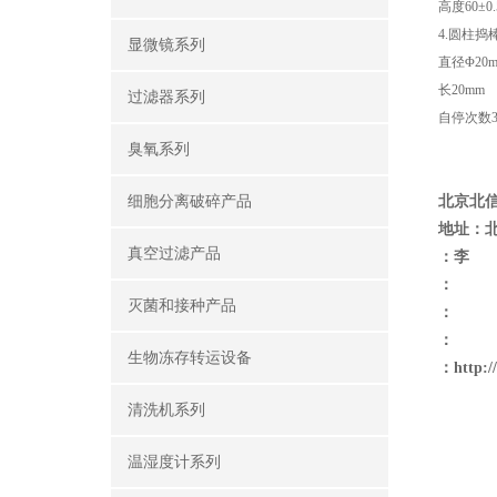
高度
60
±
0
4.
圆柱捣
显微镜系列
直径Φ
20
长
20mm
过滤器系列
自停次数
臭氧系列
细胞分离破碎产品
北京北
地址：
真空过滤产品
：李
：
灭菌和接种产品
：
：
生物冻存转运设备
：
http:
清洗机系列
温湿度计系列