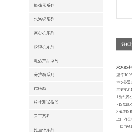
振荡器系列
水浴锅系列
离心机系列
详细
粉碎机系列
电热产品系列
水泥胶砂
养护箱系列
型号
HG03
本仪器通
试验箱
主要技术
1.
滑动部
粉体测试仪器
2.
圆盘跳
3.
截锥圆
天平系列
上口内径
下口内径
比重计系列