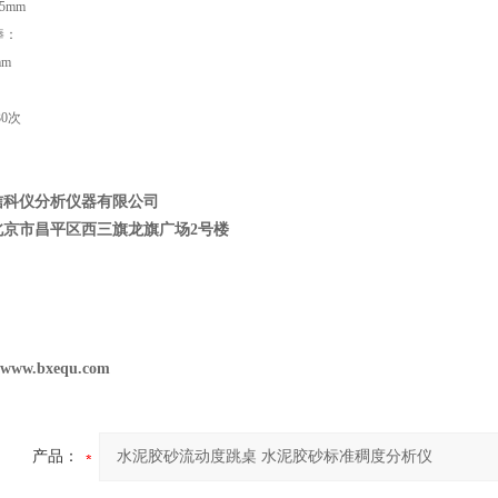
.5mm
棒：
mm
30
次
信科仪分析仪器有限公司
北京市昌平区西三旗龙旗广场
2
号楼
//www.bxequ.com
产品：