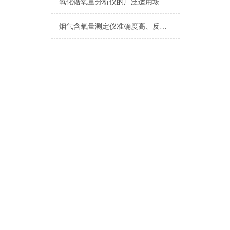
氧化锆氧量分析仪的广泛适用场合：多元化应用展现*能力
烟气含氧量测定仪准确度高、反应迅速