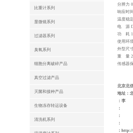
分辨力 0
比重计系列
响应时间 
温度稳定性
显微镜系列
电 源 DC
功 耗 1
过滤器系列
使用环境 -
外型尺寸 1
臭氧系列
重 量 
细胞分离破碎产品
传感器保护
真空过滤产品
北京北
灭菌和接种产品
地址：
：李
生物冻存转运设备
：
：
清洗机系列
：
：
http: