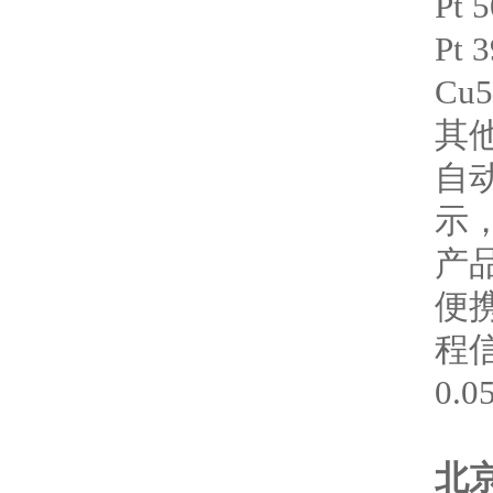
Pt 
Pt 
Cu5
其
自
示
产品
便携式
程信
0.0
北