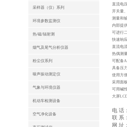
直流电
采样器（仪）系列
开关量、
测量和
环境参数监测仪
内部提供
可进行
热/磁/辐射测
快速响
直流电流
烟气及尾气分析仪器
热偶测
粉尘仪系列
可配备A
具备压
噪声振动测定仪
使用方
采用面
气象与环境仪器
可用碱性
大屏L
机动车检测设备
电 话
空气净化设备
联 
网 址