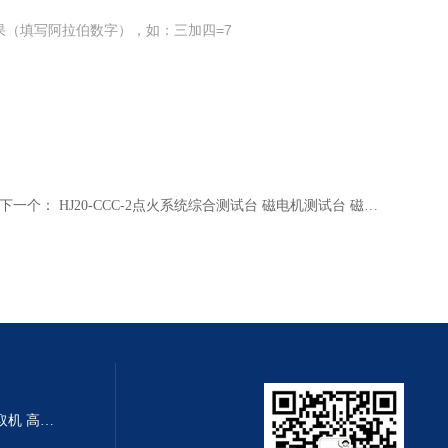
果（填写阿拉伯数字），如：三加四=7
下一个：
HJ20-CCC-2点火系统综合测试台 磁电机测试台 磁电机点火测试台
HG21-CTL50-NA小流量离心萃取机 高效率离心萃取仪 小流量离心机