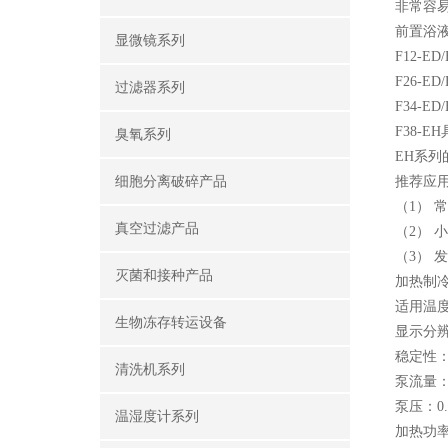
非常容
前置浴
显微镜系列
F12-E
F26-E
过滤器系列
F34-E
F38-
臭氧系列
EH系列
细胞分离破碎产品
推荐应
（1）
真空过滤产品
（2） 
（3） 
灭菌和接种产品
加热制冷浴
适用温度范
生物冻存转运设备
显示分辨率
稳定性：±
清洗机系列
泵流量：1
泵压：0.3
温湿度计系列
加热功率