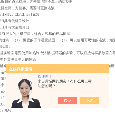
易拆卸的通风格栅，方便清洁制冷单元的冷凝器
液排空阀，方便客户需要时更换浴液
D/EH和F25-ED/EH设计紧凑
D/EH具有低机位设计
D/EH具有大浴槽开口
EH具有很大的浴槽空间，适合大容积的样品恒温
的优点：（1） 更宽的工作温度范围； （2） 可以使用可燃性的浴液，如
用领域：
 常规实验室需要使用加热制冷浴槽/循环器的实验，可以直接将样品放置在
小型外置测量单元的恒温
发酵罐、旋光仪、电泳仪、光度计、 色谱柱、 粘度计、 旋转蒸发仪、光
槽/循环器F12-ED ?
欢迎您！
围：-20～100°C
来自局域网的朋友！有什么可以帮
： 0.1°C
助您的吗？
0.03°C
5L/min
5bar
：2kW