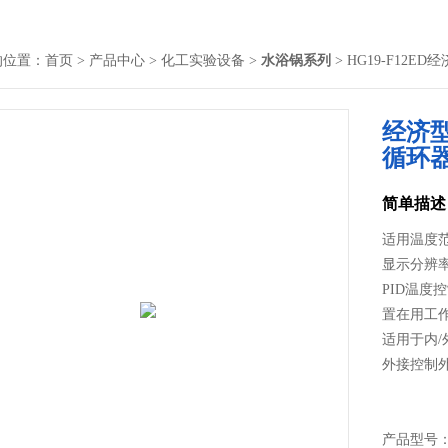
的位置：
首页
>
产品中心
>
化工实验设备
>
水浴锅系列
> HG19-F12
经济
循环
简单描述
适用温度范围
显示分辨率:
PID温
置在用工
适用于内
外接控制
产品型号： 