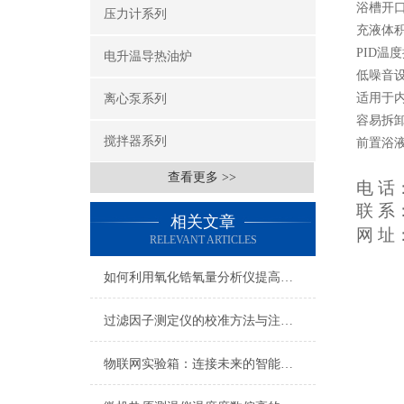
浴槽开口/
压力计系列
充液体积
PID温
电升温导热油炉
低噪音
适用于
离心泵系列
容易拆
搅拌器系列
前置浴
查看更多 >>
电 话
联 
相关文章
网 址
RELEVANT ARTICLES
如何利用氧化锆氧量分析仪提高工业效率？
过滤因子测定仪的校准方法与注意事项
物联网实验箱：连接未来的智能世界