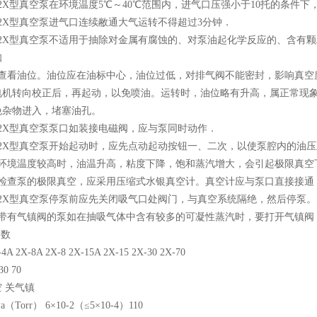
X型真空泵在环境温度5℃～40℃范围内，进气口压强小于10托的条件下
X型真空泵进气口连续敝通大气运转不得超过3分钟．
X型真空泵不适用于抽除对金属有腐蚀的、对泵油起化学反应的、含有颗
知
看油位。油位应在油标中心，油位过低，对排气阀不能密封，影响真空
电机转向校正后，再起动，以免喷油。运转时，油位略有升高，属正常现象
免杂物进入，堵塞油孔。
X型真空泵泵口如装接电磁阀，应与泵同时动作．
X型真空泵开始起动时，应先点动起动按钮一、二次，以使泵腔内的油压
境温度较高时，油温升高，粘度下降，饱和蒸汽增大，会引起极限真空
查泵的极限真空，应采用压缩式水银真空计。真空计应与泵口直接接通，
X型真空泵停泵前应先关闭吸气口处阀门，与真空系统隔绝，然后停泵。
有气镇阀的泵如在抽吸气体中含有较多的可凝性蒸汽时，要打开气镇阀
参数
-4A 2X-8A 2X-8 2X-15A 2X-15 2X-30 2X-70
 30 70
 关气镇
（Torr） 6×10-2（≤5×10-4）110