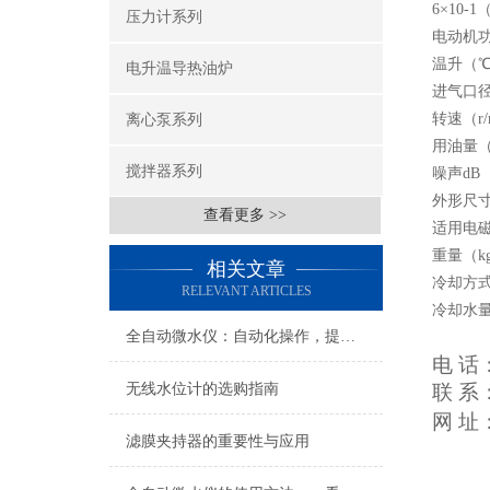
6×10-1
压力计系列
电动机功率（
温升（℃）
电升温导热油炉
进气口径（m
转速（r/m
离心泵系列
用油量（L） 
搅拌器系列
噪声dB（A
外形尺寸（c
查看更多 >>
适用电磁阀型
重量（kg） 
相关文章
冷却方式
RELEVANT ARTICLES
冷却水量（L
全自动微水仪：自动化操作，提高检测效率
电 话
无线水位计的选购指南
联 
网 址
滤膜夹持器的重要性与应用