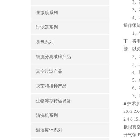
2、2
3、2
显微镜系列
4、2
操作须
过滤器系列
1、查
下，将
臭氧系列
滤，以
细胞分离破碎产品
2、2
3、2
真空过滤产品
4、环
5、检
灭菌和接种产品
6、2
7、带
生物冻存转运设备
■ 技术
2X-2 2X
清洗机系列
2 4 8 15
极限真空
温湿度计系列
开气镇 Pa