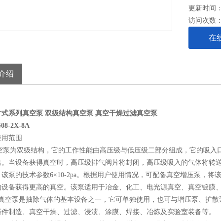
更新时间： 2
访问次数
在
介绍
片式系列真空泵
双级结构真空泵
真空干燥过滤真空泵
8-2X-8A
使用范围
真空泵为双级结构，它的工作性能由高压级与低压级二部分组成，它的吸入
出。当设备获得真空时，高压级排气阀片将封闭，高压级吸入的气体将转
该泵的技术参数6×10-2pa。根据用户使用情况，可配备真空增压泵，
的设备获得更高的真空。该泵适用于冶金、化工、电光源真空、真空镀膜
X型真空泵是抽除气体的基本设备之一，它可单独使用，也可与增压泵、扩
器件制造、真空干燥、过滤、浸渍、涂膜、焊接、冶炼及实验室装备等。