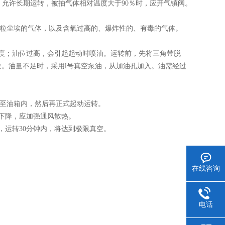
，允许长期运转，被抽气体相对温度大于90％时，应开气镇阀。
粒尘埃的气体，以及含氧过高的、爆炸性的、有毒的气体。
度；油位过高，会引起起动时喷油。运转前，先将三角带脱
。油量不足时，采用l号真空泵油，从加油孔加入。油需经过
至油箱内，然后再正式起动运转。
下降，应加强通风散热。
运转30分钟内，将达到极限真空。
在线咨询
电话