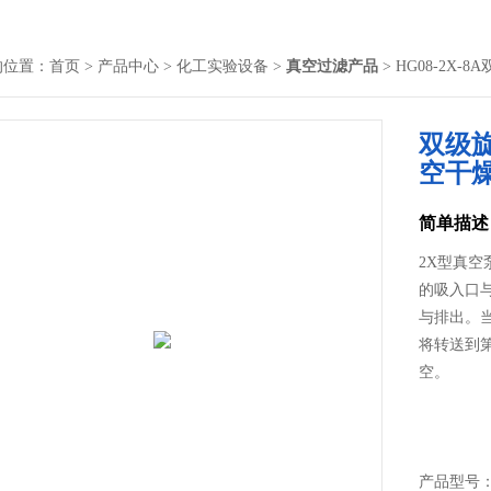
的位置：
首页
>
产品中心
>
化工实验设备
>
真空过滤产品
> HG08-2
双级
空干
简单描述
2X型真
的吸入口
与排出。
将转送到
空。
产品型号： 