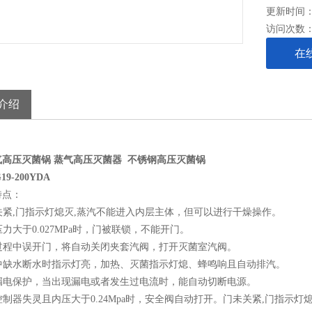
更新时间： 2
访问次数
在
介绍
气高压灭菌锅
蒸气高压灭菌器
不锈钢高压灭菌锅
19-200YDA
特点：
未关紧,门指示灯熄灭,蒸汽不能进入内层主体，但可以进行干燥操作。
内压力大于0.027MPa时，门被联锁，不能开门。
动过程中误开门，将自动关闭夹套汽阀，打开灭菌室汽阀。
程中缺水断水时指示灯亮，加热、灭菌指示灯熄、蜂鸣响且自动排汽。
载漏电保护，当出现漏电或者发生过电流时，能自动切断电源。
度控制器失灵且内压大于0.24Mpa时，安全阀自动打开。门未关紧,门指