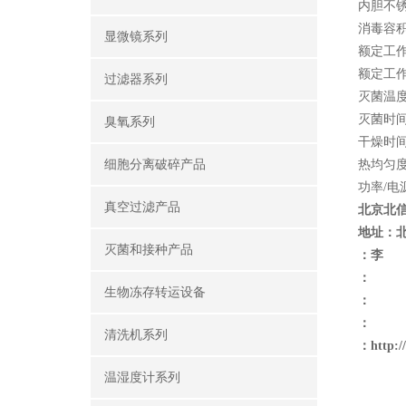
内胆不
消毒容积
显微镜系列
额定工作压
额定工作
过滤器系列
灭菌温度选
灭菌时间选
臭氧系列
干燥时间选
细胞分离破碎产品
热均匀度
功率/电源
真空过滤产品
北京北
地址：
灭菌和接种产品
：李
：
生物冻存转运设备
：
：
清洗机系列
：
http:
温湿度计系列