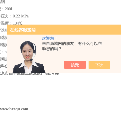
锈钢
：200L
力：0.22 MPa
温度：134℃
择范围：40℃ - 134℃
择范围：0-60 min
欢迎您！
来自局域网的朋友！有什么可以帮
择范围：0-60 min
助您的吗？
：≤± 2℃
电压：9KW/380V 50Hz
信科仪分析仪器有限公司
北京市昌平区西三旗龙旗广场
2
号楼
//www.bxequ.com