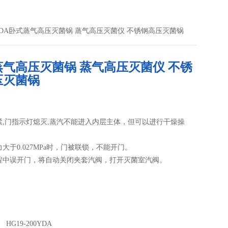
200YDA卧式蒸气高压灭菌锅 蒸气高压灭菌仪 不锈钢高压灭菌锅
蒸气高压灭菌锅 蒸气高压灭菌仪 不锈
压灭菌锅
关紧,门指示灯熄灭,蒸汽不能进入内层主体，但可以进行干燥操
压力大于0.027MPa时，门被联锁，不能开门。
过程中误开门，将自动关闭夹套汽阀，打开灭菌室汽阀。
HG19-200YDA